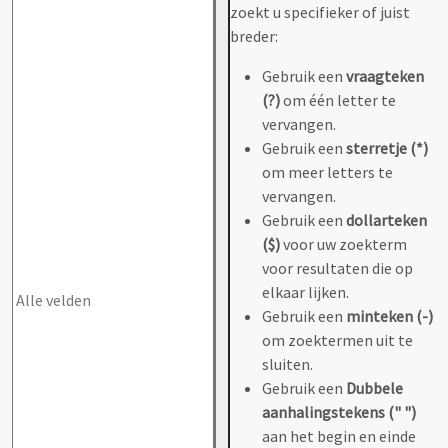
zoekt u specifieker of juist
breder:
Gebruik een
vraagteken
(?)
om één letter te
vervangen.
Gebruik een
sterretje (*)
om meer letters te
vervangen.
Gebruik een
dollarteken
($)
voor uw zoekterm
voor resultaten die op
elkaar lijken.
Gebruik een
minteken (-)
om zoektermen uit te
sluiten.
Gebruik een
Dubbele
aanhalingstekens (" ")
aan het begin en einde