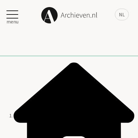
NL
menu