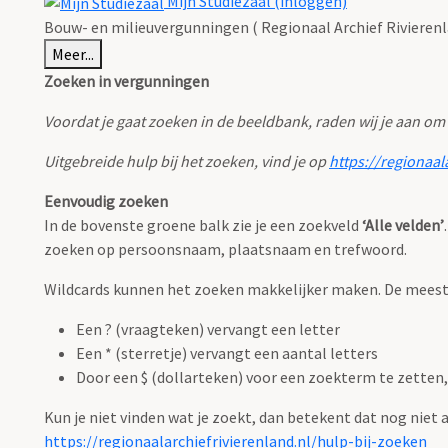
Mijn Studiezaal (inloggen)
Bouw- en milieuvergunningen ( Regionaal Archief Rivierenl
Meer...
Zoeken in vergunningen
Voordat je gaat zoeken in de beeldbank, raden wij je aan om
Uitgebreide hulp bij het zoeken, vind je op
https://regionaal
Eenvoudig zoeken
In de bovenste groene balk zie je een zoekveld
‘Alle velden’
zoeken op persoonsnaam, plaatsnaam en trefwoord.
Wildcards kunnen het zoeken makkelijker maken. De meest g
Een ? (vraagteken) vervangt een letter
Een * (sterretje) vervangt een aantal letters
Door een $ (dollarteken) voor een zoekterm te zetten, 
Kun je niet vinden wat je zoekt, dan betekent dat nog niet
https://regionaalarchiefrivierenland.nl/hulp-bij-zoeken