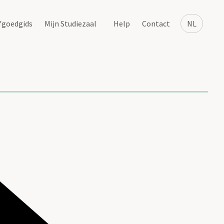
fgoedgids
Mijn Studiezaal
Help
Contact
NL