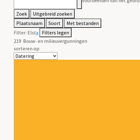
Voorbeelden van het gebrui
Zoek
Uitgebreid zoeken
Plaatsnaam
Soort
Met bestanden
Filter:
Elst
x
Filters legen
219
Bouw- en milieuvergunningen
sorteren op: