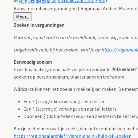
Mijn Studiezaal (inloggen)
Bouw- en milieuvergunningen ( Regionaal Archief Rivierenl
Meer...
Zoeken in vergunningen
Voordat je gaat zoeken in de beeldbank, raden wij je aan om
Uitgebreide hulp bij het zoeken, vind je op
https://regionaal
Eenvoudig zoeken
In de bovenste groene balk zie je een zoekveld
‘Alle velden’
zoeken op persoonsnaam, plaatsnaam en trefwoord.
Wildcards kunnen het zoeken makkelijker maken. De meest g
Een ? (vraagteken) vervangt een letter
Een * (sterretje) vervangt een aantal letters
Door een $ (dollarteken) voor een zoekterm te zetten, 
Kun je niet vinden wat je zoekt, dan betekent dat nog niet
https://regionaalarchiefrivierenland.nl/hulp-bij-zoeken