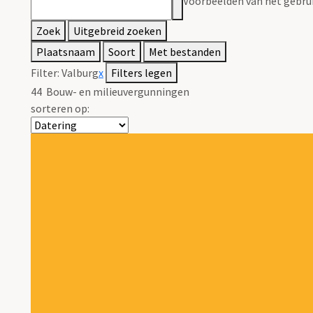
Voorbeelden van het gebrui
Zoek
Uitgebreid zoeken
Plaatsnaam
Soort
Met bestanden
Filter:
Valburg
x
Filters legen
44
Bouw- en milieuvergunningen
sorteren op: