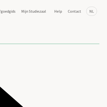
fgoedgids
Mijn Studiezaal
Help
Contact
NL