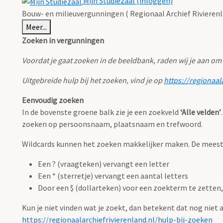
Mijn Studiezaal (inloggen)
Bouw- en milieuvergunningen ( Regionaal Archief Rivierenl
Meer...
Zoeken in vergunningen
Voordat je gaat zoeken in de beeldbank, raden wij je aan om
Uitgebreide hulp bij het zoeken, vind je op
https://regionaal
Eenvoudig zoeken
In de bovenste groene balk zie je een zoekveld
‘Alle velden’
zoeken op persoonsnaam, plaatsnaam en trefwoord.
Wildcards kunnen het zoeken makkelijker maken. De meest g
Een ? (vraagteken) vervangt een letter
Een * (sterretje) vervangt een aantal letters
Door een $ (dollarteken) voor een zoekterm te zetten, 
Kun je niet vinden wat je zoekt, dan betekent dat nog niet
https://regionaalarchiefrivierenland.nl/hulp-bij-zoeken