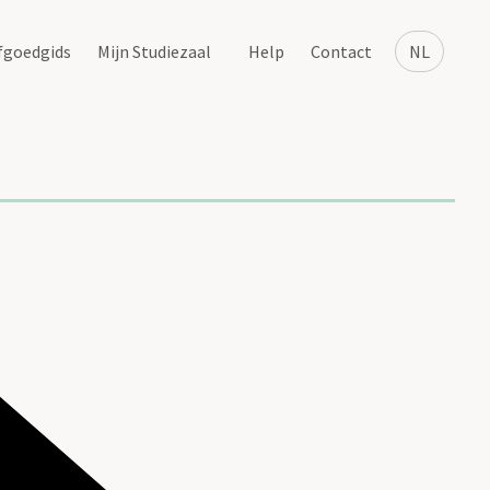
fgoedgids
Mijn Studiezaal
Help
Contact
NL