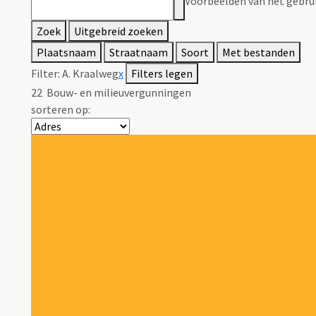
Voorbeelden van het gebrui
Zoek
Uitgebreid zoeken
Plaatsnaam
Straatnaam
Soort
Met bestanden
Filter:
A. Kraalweg
x
Filters legen
22
Bouw- en milieuvergunningen
sorteren op: