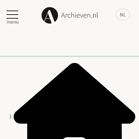
NL
menu