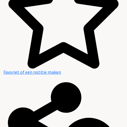
Favoriet of een notitie maken