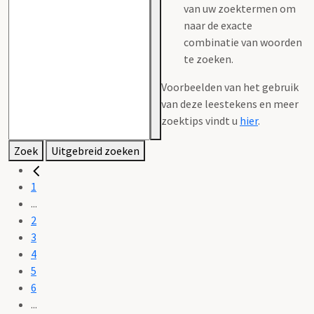
van uw zoektermen om
naar de exacte
combinatie van woorden
te zoeken.
Voorbeelden van het gebruik
van deze leestekens en meer
zoektips vindt u
hier
.
Zoek
Uitgebreid zoeken
1
...
2
3
4
5
6
...