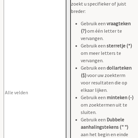
zoekt u specifieker of juist
breder:
Gebruik een
vraagteken
(?)
om één letter te
vervangen.
Gebruik een
sterretje (*)
om meer letters te
vervangen.
Gebruik een
dollarteken
($)
voor uw zoekterm
voor resultaten die op
elkaar lijken.
Gebruik een
minteken (-)
om zoektermen uit te
sluiten.
Gebruik een
Dubbele
aanhalingstekens (" ")
aan het begin en einde