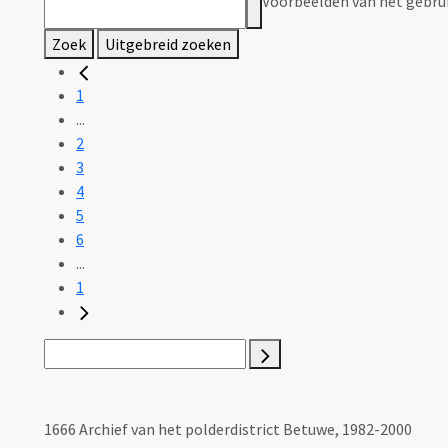
Voorbeelden van het gebrui
Zoek
Uitgebreid zoeken
1
...
2
3
4
5
6
...
1
1666 Archief van het polderdistrict Betuwe, 1982-2000