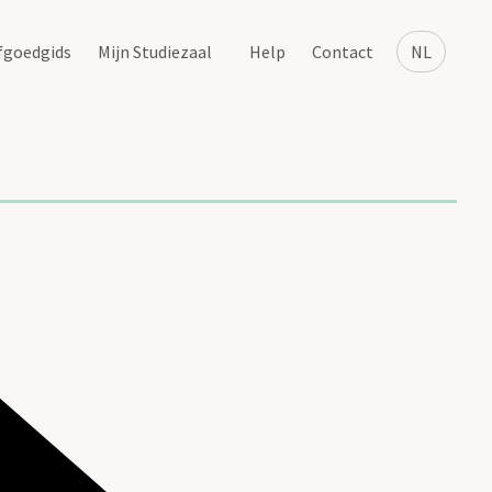
fgoedgids
Mijn Studiezaal
Help
Contact
NL