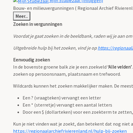
Mijn Studiezaal (inloggen)
Bouw- en milieuvergunningen ( Regionaal Archief Rivierenl
Meer...
Zoeken in vergunningen
Voordat je gaat zoeken in de beeldbank, raden wij je aan om
Uitgebreide hulp bij het zoeken, vind je op
https://regionaal
Eenvoudig zoeken
In de bovenste groene balk zie je een zoekveld
‘Alle velden’
zoeken op persoonsnaam, plaatsnaam en trefwoord.
Wildcards kunnen het zoeken makkelijker maken. De meest g
Een ? (vraagteken) vervangt een letter
Een * (sterretje) vervangt een aantal letters
Door een $ (dollarteken) voor een zoekterm te zetten, 
Kun je niet vinden wat je zoekt, dan betekent dat nog niet
https://regionaalarchiefrivierenland.nl/hulp-bij-zoeken