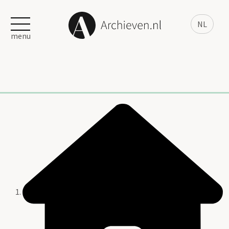
NL
menu