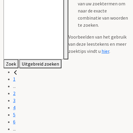
van uw zoektermen om
naar de exacte
combinatie van woorden
te zoeken.
Voorbeelden van het gebruik
van deze leestekens en meer
zoektips vindt u
hier
.
Zoek
Uitgebreid zoeken
1
...
2
3
4
5
6
...