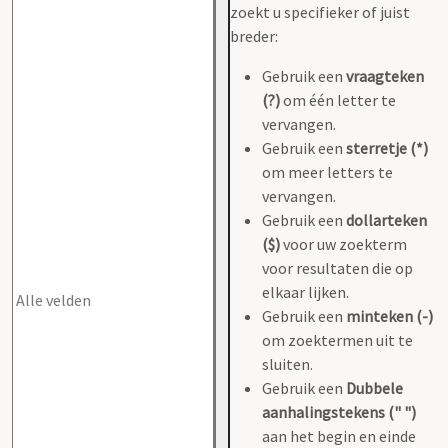
zoekt u specifieker of juist
breder:
Gebruik een
vraagteken
(?)
om één letter te
vervangen.
Gebruik een
sterretje (*)
om meer letters te
vervangen.
Gebruik een
dollarteken
($)
voor uw zoekterm
voor resultaten die op
elkaar lijken.
Gebruik een
minteken (-)
om zoektermen uit te
sluiten.
Gebruik een
Dubbele
aanhalingstekens (" ")
aan het begin en einde