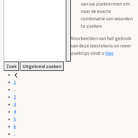
van uw zoektermen om
naar de exacte
combinatie van woorden
te zoeken.
Voorbeelden van het gebruik
van deze leestekens en meer
zoektips vindt u
hier
.
Zoek
Uitgebreid zoeken
1
...
2
3
4
5
6
...