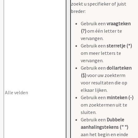
zoekt u specifieker of juist
breder:
Gebruik een
vraagteken
(?)
om één letter te
vervangen.
Gebruik een
sterretje (*)
om meer letters te
vervangen.
Gebruik een
dollarteken
($)
voor uw zoekterm
voor resultaten die op
elkaar lijken.
Gebruik een
minteken (-)
om zoektermen uit te
sluiten.
Gebruik een
Dubbele
aanhalingstekens (" ")
aan het begin en einde