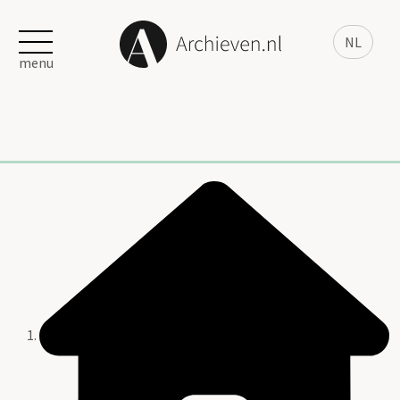
NL
menu