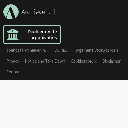
Deelnemende
organisaties
opendata.archieven.nl
DE REE
Algemene voorwaarden
Privacy
Notice and Take Down
Cookiegebruik
Disclaimer
Contact