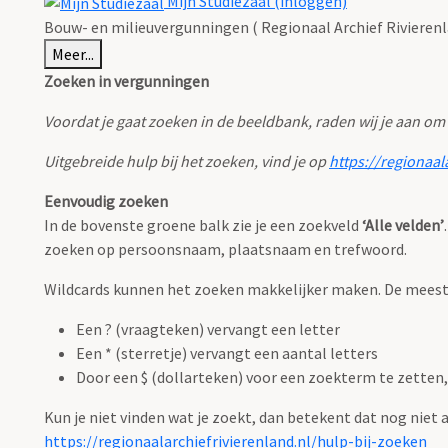
Mijn Studiezaal (inloggen)
Bouw- en milieuvergunningen ( Regionaal Archief Rivierenl
Meer...
Zoeken in vergunningen
Voordat je gaat zoeken in de beeldbank, raden wij je aan om
Uitgebreide hulp bij het zoeken, vind je op
https://regionaal
Eenvoudig zoeken
In de bovenste groene balk zie je een zoekveld
‘Alle velden’
zoeken op persoonsnaam, plaatsnaam en trefwoord.
Wildcards kunnen het zoeken makkelijker maken. De meest g
Een ? (vraagteken) vervangt een letter
Een * (sterretje) vervangt een aantal letters
Door een $ (dollarteken) voor een zoekterm te zetten, 
Kun je niet vinden wat je zoekt, dan betekent dat nog niet
https://regionaalarchiefrivierenland.nl/hulp-bij-zoeken