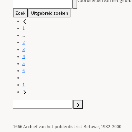
Voorbeelden van het gebrui
Zoek
Uitgebreid zoeken
1
...
2
3
4
5
6
...
1
1666 Archief van het polderdistrict Betuwe, 1982-2000