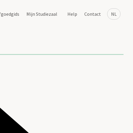
fgoedgids
Mijn Studiezaal
Help
Contact
NL