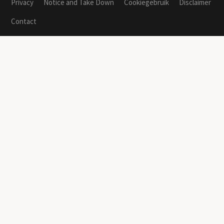
Privacy
Notice and Take Down
Cookiegebruik
Disclaimer
Contact