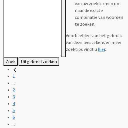
van uw zoektermen om
naar de exacte
combinatie van woorden
te zoeken.
Voorbeelden van het gebruik
van deze leestekens en meer
zoektips vindt u
hier
.
Zoek
Uitgebreid zoeken
1
...
2
3
4
5
6
...