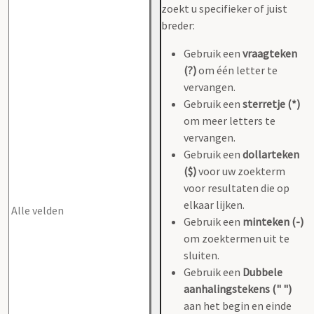
zoekt u specifieker of juist
breder:
Gebruik een
vraagteken
(?)
om één letter te
vervangen.
Gebruik een
sterretje (*)
om meer letters te
vervangen.
Gebruik een
dollarteken
($)
voor uw zoekterm
voor resultaten die op
elkaar lijken.
Gebruik een
minteken (-)
om zoektermen uit te
sluiten.
Gebruik een
Dubbele
aanhalingstekens (" ")
aan het begin en einde