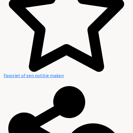
Favoriet of een notitie maken