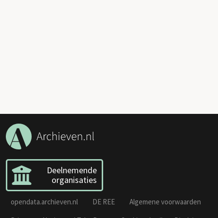
Deelnemende
organisaties
opendata.archieven.nl
DE REE
Algemene voorwaarden