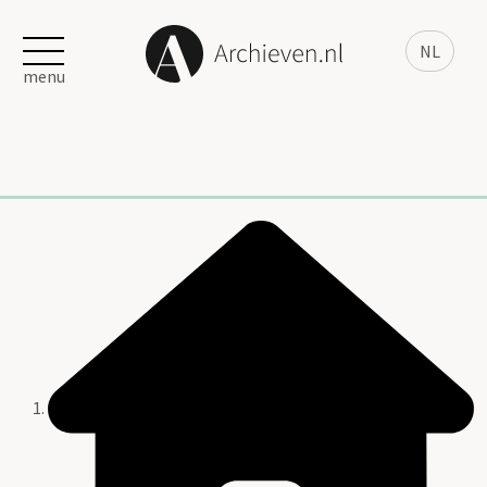
NL
menu