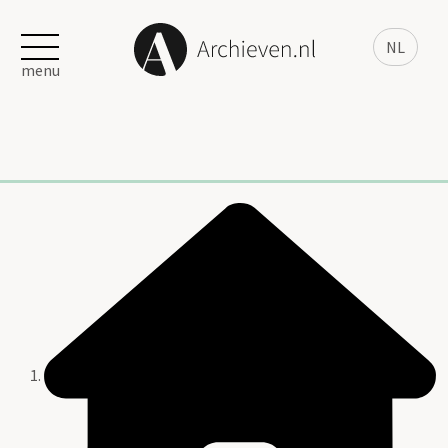
NL
menu