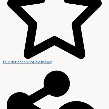
Favoriet of een notitie maken