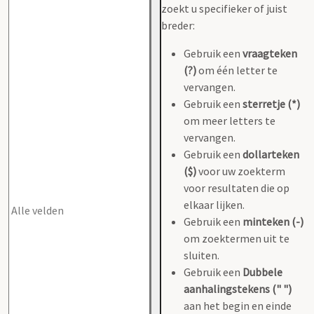
zoekt u specifieker of juist
breder:
Gebruik een
vraagteken
(?)
om één letter te
vervangen.
Gebruik een
sterretje (*)
om meer letters te
vervangen.
Gebruik een
dollarteken
($)
voor uw zoekterm
voor resultaten die op
elkaar lijken.
Gebruik een
minteken (-)
om zoektermen uit te
sluiten.
Gebruik een
Dubbele
aanhalingstekens (" ")
aan het begin en einde