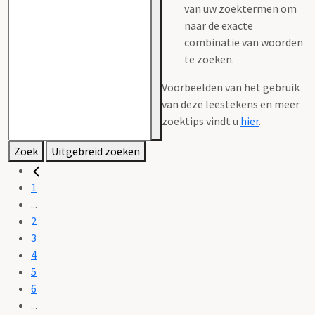
van uw zoektermen om
naar de exacte
combinatie van woorden
te zoeken.
Voorbeelden van het gebruik
van deze leestekens en meer
zoektips vindt u
hier
.
Zoek
Uitgebreid zoeken
1
...
2
3
4
5
6
...