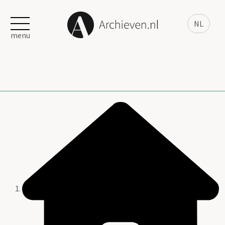
NL
menu