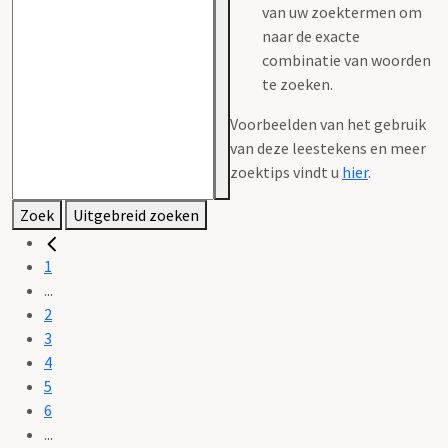
van uw zoektermen om
naar de exacte
combinatie van woorden
te zoeken.
Voorbeelden van het gebruik
van deze leestekens en meer
zoektips vindt u
hier
.
Zoek
Uitgebreid zoeken
1
...
2
3
4
5
6
...