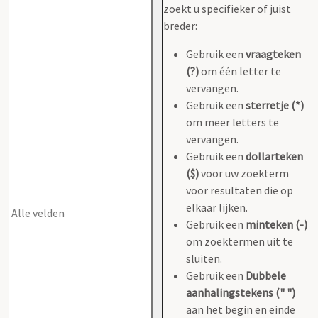
zoekt u specifieker of juist
breder:
Gebruik een
vraagteken
(?)
om één letter te
vervangen.
Gebruik een
sterretje (*)
om meer letters te
vervangen.
Gebruik een
dollarteken
($)
voor uw zoekterm
voor resultaten die op
elkaar lijken.
Gebruik een
minteken (-)
om zoektermen uit te
sluiten.
Gebruik een
Dubbele
aanhalingstekens (" ")
aan het begin en einde