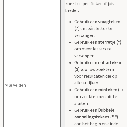
zoekt u specifieker of juist
breder:
Gebruik een
vraagteken
(?)
om één letter te
vervangen.
Gebruik een
sterretje (*)
om meer letters te
vervangen.
Gebruik een
dollarteken
($)
voor uw zoekterm
voor resultaten die op
elkaar lijken.
Gebruik een
minteken (-)
om zoektermen uit te
sluiten.
Gebruik een
Dubbele
aanhalingstekens (" ")
aan het begin en einde