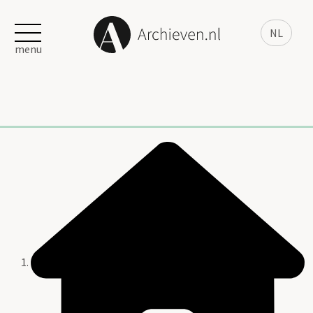
NL
menu