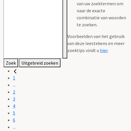
van uw zoektermen om
naar de exacte
combinatie van woorden
te zoeken.
Voorbeelden van het gebruik
van deze leestekens en meer
zoektips vindt u
hier
.
Zoek
Uitgebreid zoeken
1
...
2
3
4
5
6
...