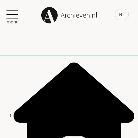
NL
menu