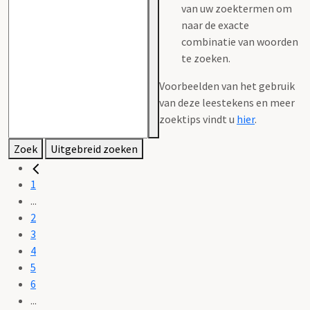
van uw zoektermen om
naar de exacte
combinatie van woorden
te zoeken.
Voorbeelden van het gebruik
van deze leestekens en meer
zoektips vindt u
hier
.
Zoek
Uitgebreid zoeken
1
...
2
3
4
5
6
...