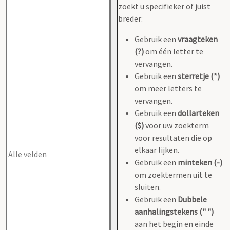
zoekt u specifieker of juist
breder:
Gebruik een
vraagteken
(?)
om één letter te
vervangen.
Gebruik een
sterretje (*)
om meer letters te
vervangen.
Gebruik een
dollarteken
($)
voor uw zoekterm
voor resultaten die op
elkaar lijken.
Gebruik een
minteken (-)
om zoektermen uit te
sluiten.
Gebruik een
Dubbele
aanhalingstekens (" ")
aan het begin en einde