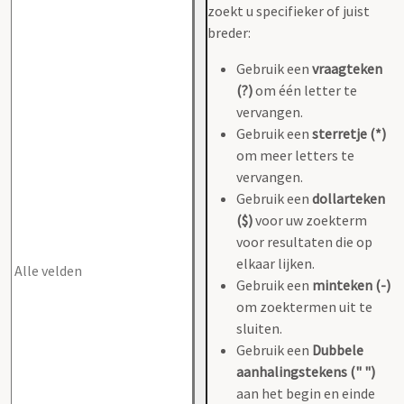
zoekt u specifieker of juist
breder:
Gebruik een
vraagteken
(?)
om één letter te
vervangen.
Gebruik een
sterretje (*)
om meer letters te
vervangen.
Gebruik een
dollarteken
($)
voor uw zoekterm
voor resultaten die op
elkaar lijken.
Gebruik een
minteken (-)
om zoektermen uit te
sluiten.
Gebruik een
Dubbele
aanhalingstekens (" ")
aan het begin en einde