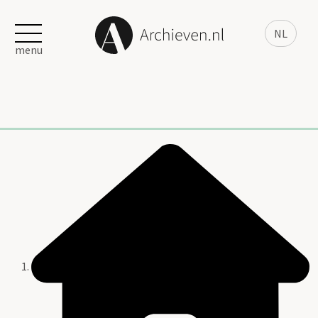
NL
menu