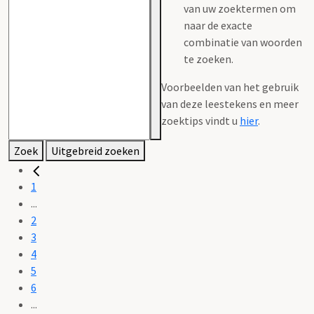
van uw zoektermen om
naar de exacte
combinatie van woorden
te zoeken.
Voorbeelden van het gebruik
van deze leestekens en meer
zoektips vindt u
hier
.
Zoek
Uitgebreid zoeken
1
...
2
3
4
5
6
...