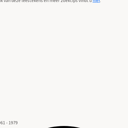
k van deze leestekens en meer zoektips vindt u
hier
.
61 - 1979