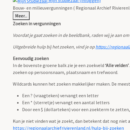
Mijn Studiezaal (inloggen)
Bouw- en milieuvergunningen ( Regionaal Archief Rivierenl
Meer...
Zoeken in vergunningen
Voordat je gaat zoeken in de beeldbank, raden wij je aan om
Uitgebreide hulp bij het zoeken, vind je op
https://regionaal
Eenvoudig zoeken
In de bovenste groene balk zie je een zoekveld
‘Alle velden’
zoeken op persoonsnaam, plaatsnaam en trefwoord.
Wildcards kunnen het zoeken makkelijker maken. De meest g
Een ? (vraagteken) vervangt een letter
Een * (sterretje) vervangt een aantal letters
Door een $ (dollarteken) voor een zoekterm te zetten, 
Kun je niet vinden wat je zoekt, dan betekent dat nog niet
https://regionaalarchiefrivierenland.nl/hulp-bij-zoeken