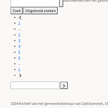
Voorbeelden van het gebrui
Zoek
Uitgebreid zoeken
1
...
2
3
4
5
6
...
1
3204 Archief van het gemeentebestuur van Zaltbommel, 19