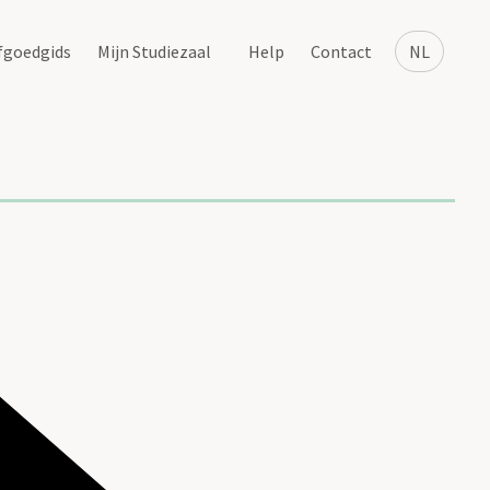
fgoedgids
Mijn Studiezaal
Help
Contact
NL