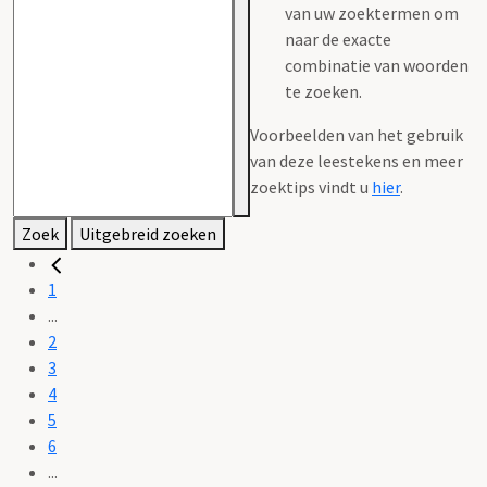
van uw zoektermen om
naar de exacte
combinatie van woorden
te zoeken.
Voorbeelden van het gebruik
van deze leestekens en meer
zoektips vindt u
hier
.
Zoek
Uitgebreid zoeken
1
...
2
3
4
5
6
...