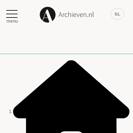
NL
menu