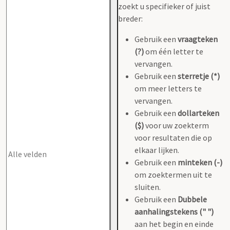
zoekt u specifieker of juist
breder:
Gebruik een
vraagteken
(?)
om één letter te
vervangen.
Gebruik een
sterretje (*)
om meer letters te
vervangen.
Gebruik een
dollarteken
($)
voor uw zoekterm
voor resultaten die op
elkaar lijken.
Gebruik een
minteken (-)
om zoektermen uit te
sluiten.
Gebruik een
Dubbele
aanhalingstekens (" ")
aan het begin en einde