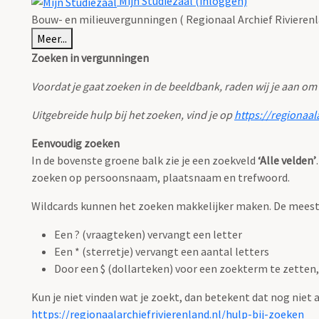
Mijn Studiezaal (inloggen)
Bouw- en milieuvergunningen ( Regionaal Archief Rivierenl
Meer...
Zoeken in vergunningen
Voordat je gaat zoeken in de beeldbank, raden wij je aan om
Uitgebreide hulp bij het zoeken, vind je op
https://regionaal
Eenvoudig zoeken
In de bovenste groene balk zie je een zoekveld
‘Alle velden’
zoeken op persoonsnaam, plaatsnaam en trefwoord.
Wildcards kunnen het zoeken makkelijker maken. De meest g
Een ? (vraagteken) vervangt een letter
Een * (sterretje) vervangt een aantal letters
Door een $ (dollarteken) voor een zoekterm te zetten, 
Kun je niet vinden wat je zoekt, dan betekent dat nog niet
https://regionaalarchiefrivierenland.nl/hulp-bij-zoeken