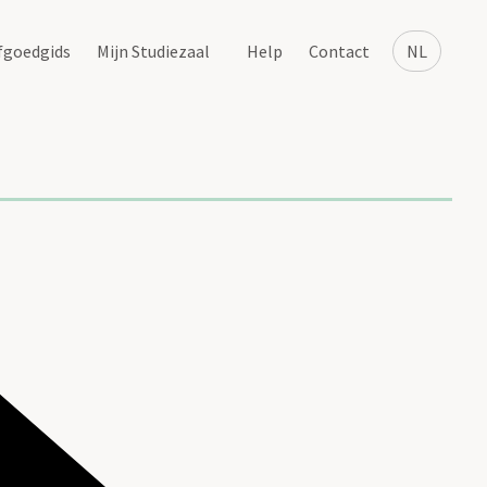
fgoedgids
Mijn Studiezaal
Help
Contact
NL