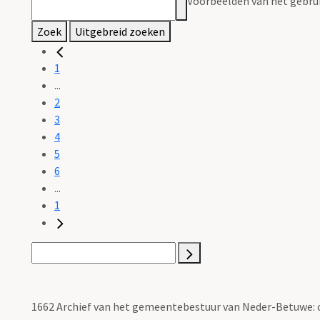
Voorbeelden van het gebrui
Zoek
Uitgebreid zoeken
1
...
2
3
4
5
6
...
1
1662 Archief van het gemeentebestuur van Neder-Betuwe: