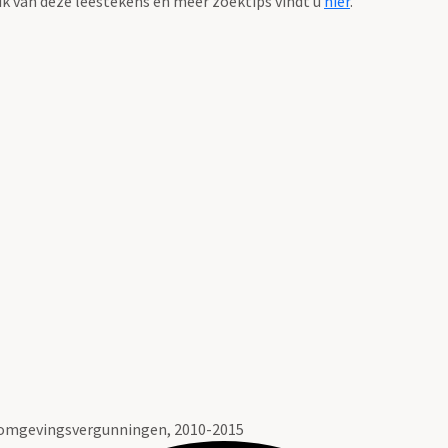
k van deze leestekens en meer zoektips vindt u
hier
.
 omgevingsvergunningen, 2010-2015