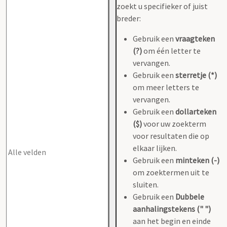
zoekt u specifieker of juist
breder:
Gebruik een
vraagteken
(?)
om één letter te
vervangen.
Gebruik een
sterretje (*)
om meer letters te
vervangen.
Gebruik een
dollarteken
($)
voor uw zoekterm
voor resultaten die op
elkaar lijken.
Gebruik een
minteken (-)
om zoektermen uit te
sluiten.
Gebruik een
Dubbele
aanhalingstekens (" ")
aan het begin en einde