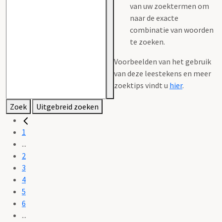
van uw zoektermen om
naar de exacte
combinatie van woorden
te zoeken.
Voorbeelden van het gebruik
van deze leestekens en meer
zoektips vindt u
hier
.
Zoek
Uitgebreid zoeken
1
...
2
3
4
5
6
...