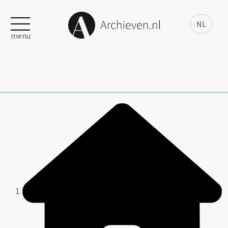
NL
menu