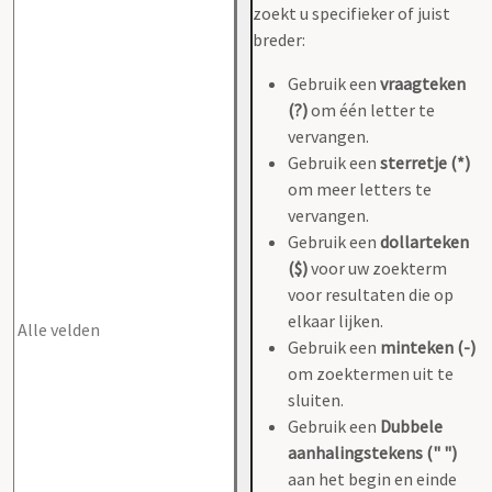
zoekt u specifieker of juist
breder:
Gebruik een
vraagteken
(?)
om één letter te
vervangen.
Gebruik een
sterretje (*)
om meer letters te
vervangen.
Gebruik een
dollarteken
($)
voor uw zoekterm
voor resultaten die op
elkaar lijken.
Gebruik een
minteken (-)
om zoektermen uit te
sluiten.
Gebruik een
Dubbele
aanhalingstekens (" ")
aan het begin en einde