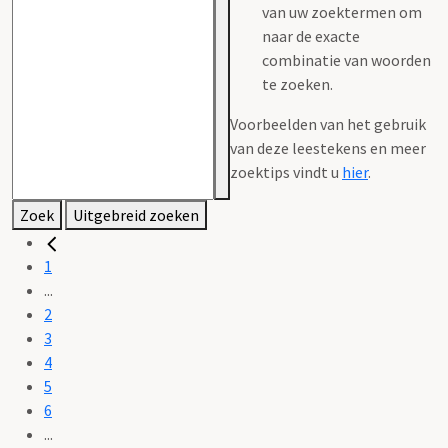
van uw zoektermen om
naar de exacte
combinatie van woorden
te zoeken.
Voorbeelden van het gebruik
van deze leestekens en meer
zoektips vindt u
hier
.
Zoek
Uitgebreid zoeken
1
...
2
3
4
5
6
...