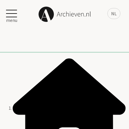
NL
menu