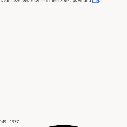
k van deze leestekens en meer zoektips vindt u
hier
.
949 - 1977