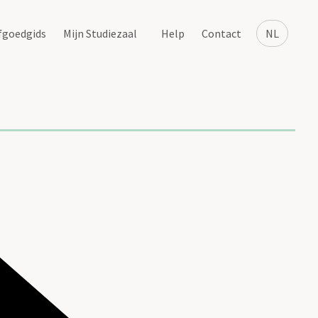
fgoedgids
Mijn Studiezaal
Help
Contact
NL