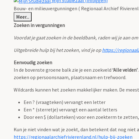
Mijn Studiezaal (inloggen)
Bouw- en milieuvergunningen ( Regionaal Archief Rivierenl
Meer...
Zoeken in vergunningen
Voordat je gaat zoeken in de beeldbank, raden wij je aan om
Uitgebreide hulp bij het zoeken, vind je op
https://regionaal
Eenvoudig zoeken
In de bovenste groene balk zie je een zoekveld
‘Alle velden’
zoeken op persoonsnaam, plaatsnaam en trefwoord.
Wildcards kunnen het zoeken makkelijker maken. De meest g
Een ? (vraagteken) vervangt een letter
Een * (sterretje) vervangt een aantal letters
Door een $ (dollarteken) voor een zoekterm te zetten, 
Kun je niet vinden wat je zoekt, dan betekent dat nog niet
https://regionaalarchiefrivierenland.nl/hulp-bij-zoeken