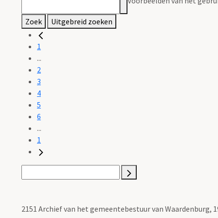
Voorbeelden van het gebrui
Zoek
Uitgebreid zoeken
1
...
2
3
4
5
6
...
1
2151 Archief van het gemeentebestuur van Waardenburg, 1