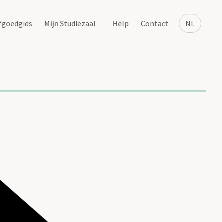
fgoedgids
Mijn Studiezaal
Help
Contact
NL