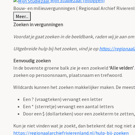
Mijn Studiezaal (inloggen)
Bouw- en milieuvergunningen ( Regionaal Archief Rivierenl
Meer...
Zoeken in vergunningen
Voordat je gaat zoeken in de beeldbank, raden wij je aan om
Uitgebreide hulp bij het zoeken, vind je op
https://regionaal
Eenvoudig zoeken
In de bovenste groene balk zie je een zoekveld
‘Alle velden’
zoeken op persoonsnaam, plaatsnaam en trefwoord.
Wildcards kunnen het zoeken makkelijker maken. De meest g
Een ? (vraagteken) vervangt een letter
Een * (sterretje) vervangt een aantal letters
Door een $ (dollarteken) voor een zoekterm te zetten, 
Kun je niet vinden wat je zoekt, dan betekent dat nog niet
https://regionaalarchiefrivierenland.nl/hulp-bij-zoeken