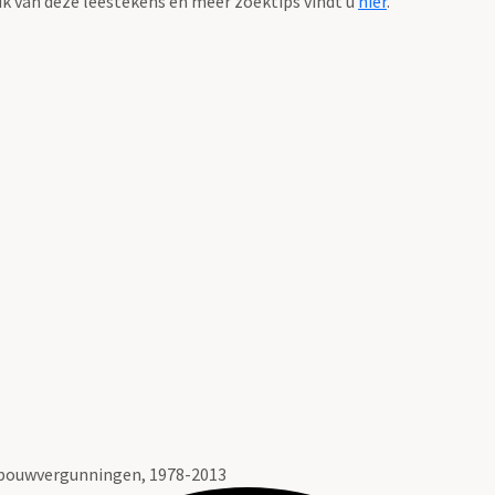
k van deze leestekens en meer zoektips vindt u
hier
.
 bouwvergunningen, 1978-2013