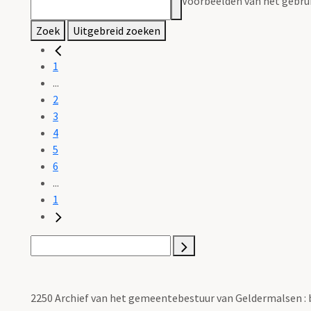
Voorbeelden van het gebrui
Zoek
Uitgebreid zoeken
1
...
2
3
4
5
6
...
1
2250 Archief van het gemeentebestuur van Geldermalsen :