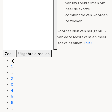
van uw zoektermen om
naar de exacte
combinatie van woorden
te zoeken.
Voorbeelden van het gebruik
van deze leestekens en meer
zoektips vindt u
hier
.
Zoek
Uitgebreid zoeken
1
...
2
3
4
5
6
...