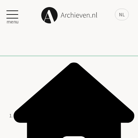
NL
menu