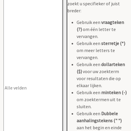
zoekt u specifieker of juist
breder:
Gebruik een
vraagteken
(?)
om één letter te
vervangen.
Gebruik een
sterretje (*)
om meer letters te
vervangen.
Gebruik een
dollarteken
($)
voor uw zoekterm
voor resultaten die op
elkaar lijken.
Gebruik een
minteken (-)
om zoektermen uit te
sluiten.
Gebruik een
Dubbele
aanhalingstekens (" ")
aan het begin en einde