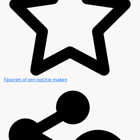
Favoriet of een notitie maken