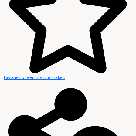
Favoriet of een notitie maken