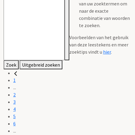
van uw zoektermen om
naar de exacte
combinatie van woorden
te zoeken.
Voorbeelden van het gebruik
van deze leestekens en meer
zoektips vindt u
hier
.
Zoek
Uitgebreid zoeken
1
...
2
3
4
5
6
...