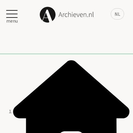
NL
menu