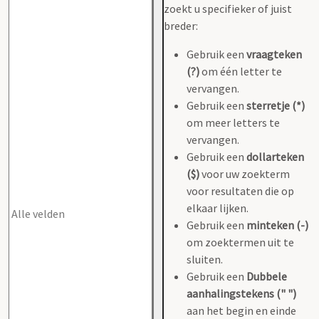
zoekt u specifieker of juist
breder:
Gebruik een
vraagteken
(?)
om één letter te
vervangen.
Gebruik een
sterretje (*)
om meer letters te
vervangen.
Gebruik een
dollarteken
($)
voor uw zoekterm
voor resultaten die op
elkaar lijken.
Gebruik een
minteken (-)
om zoektermen uit te
sluiten.
Gebruik een
Dubbele
aanhalingstekens (" ")
aan het begin en einde