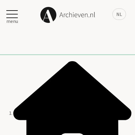
NL
menu