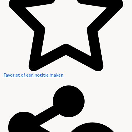
Favoriet of een notitie maken