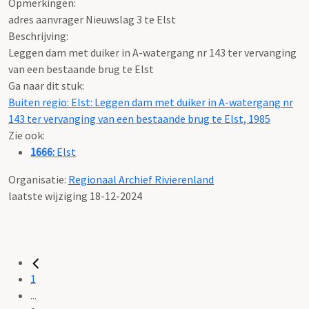
Opmerkingen:
adres aanvrager Nieuwslag 3 te Elst
Beschrijving:
Leggen dam met duiker in A-watergang nr 143 ter vervanging
van een bestaande brug te Elst
Ga naar dit stuk:
Buiten regio: Elst: Leggen dam met duiker in A-watergang nr
143 ter vervanging van een bestaande brug te Elst, 1985
Zie ook:
1666:
Elst
Organisatie:
Regionaal Archief Rivierenland
laatste wijziging 18-12-2024
1
...