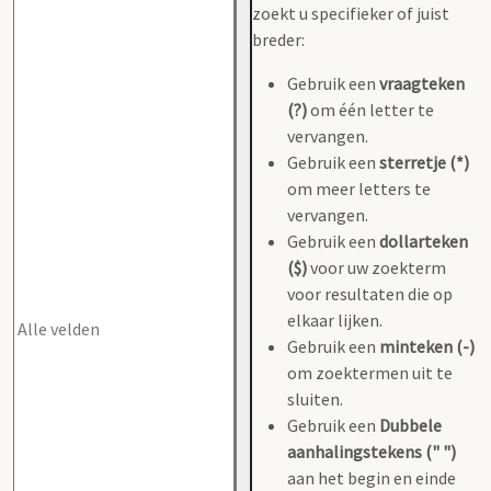
zoekt u specifieker of juist
breder:
Gebruik een
vraagteken
(?)
om één letter te
vervangen.
Gebruik een
sterretje (*)
om meer letters te
vervangen.
Gebruik een
dollarteken
($)
voor uw zoekterm
voor resultaten die op
elkaar lijken.
Gebruik een
minteken (-)
om zoektermen uit te
sluiten.
Gebruik een
Dubbele
aanhalingstekens (" ")
aan het begin en einde