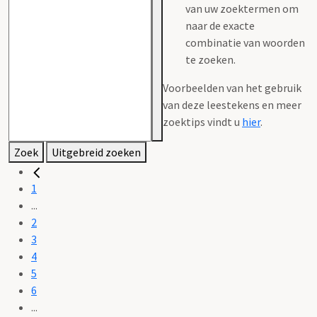
van uw zoektermen om
naar de exacte
combinatie van woorden
te zoeken.
Voorbeelden van het gebruik
van deze leestekens en meer
zoektips vindt u
hier
.
Zoek
Uitgebreid zoeken
1
...
2
3
4
5
6
...