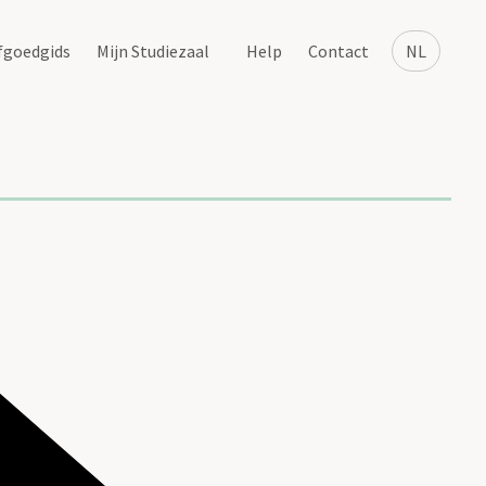
fgoedgids
Mijn Studiezaal
Help
Contact
NL