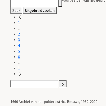
Voorbeelden van het gebrui
Zoek
Uitgebreid zoeken
1
...
2
3
4
5
6
...
1
1666 Archief van het polderdistrict Betuwe, 1982-2000