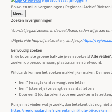
Mijn Studiezaal (inloggen)
Bouw- en milieuvergunningen ( Regionaal Archief Rivierenl
Meer...
Zoeken in vergunningen
Voordat je gaat zoeken in de beeldbank, raden wij je aan om
Uitgebreide hulp bij het zoeken, vind je op
https://regionaal
Eenvoudig zoeken
In de bovenste groene balk zie je een zoekveld
‘Alle velden’
zoeken op persoonsnaam, plaatsnaam en trefwoord.
Wildcards kunnen het zoeken makkelijker maken. De meest g
Een ? (vraagteken) vervangt een letter
Een * (sterretje) vervangt een aantal letters
Door een $ (dollarteken) voor een zoekterm te zetten, 
Kun je niet vinden wat je zoekt, dan betekent dat nog niet
https://regionaalarchiefrivierenland.nl/hulp-bij-zoeken