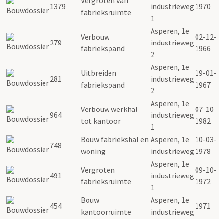
Vergroten van
1379
industrieweg
1970
fabrieksruimte
1
Asperen, 1e
Verbouw
02-12-
279
industrieweg
fabriekspand
1966
2
Asperen, 1e
Uitbreiden
19-01-
281
industrieweg
fabriekspand
1967
2
Asperen, 1e
Verbouw werkhal
07-10-
964
industrieweg
tot kantoor
1982
1
Bouw fabriekshal en
Asperen, 1e
10-03-
748
woning
industrieweg
1978
Asperen, 1e
Vergroten
09-10-
491
industrieweg
fabrieksruimte
1972
1
Bouw
Asperen, 1e
454
1971
kantoorruimte
industrieweg