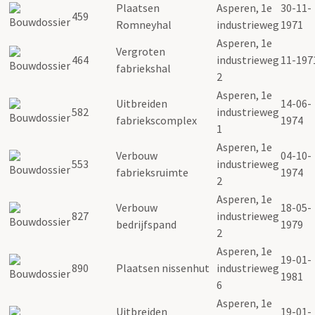
Plaatsen
Asperen, 1e
30-11-
459
Romneyhal
industrieweg
1971
Asperen, 1e
Vergroten
464
industrieweg
11-197
fabriekshal
2
Asperen, 1e
Uitbreiden
14-06-
582
industrieweg
fabriekscomplex
1974
1
Asperen, 1e
Verbouw
04-10-
553
industrieweg
fabrieksruimte
1974
2
Asperen, 1e
Verbouw
18-05-
827
industrieweg
bedrijfspand
1979
2
Asperen, 1e
19-01-
890
Plaatsen nissenhut
industrieweg
1981
6
Asperen, 1e
Uitbreiden
19-01-