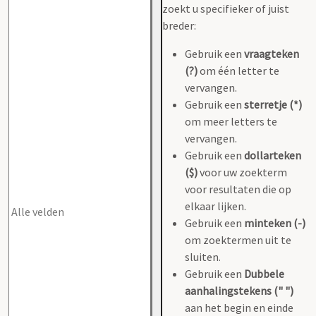
zoekt u specifieker of juist
breder:
Gebruik een
vraagteken
(?)
om één letter te
vervangen.
Gebruik een
sterretje (*)
om meer letters te
vervangen.
Gebruik een
dollarteken
($)
voor uw zoekterm
voor resultaten die op
elkaar lijken.
Gebruik een
minteken (-)
om zoektermen uit te
sluiten.
Gebruik een
Dubbele
aanhalingstekens (" ")
aan het begin en einde