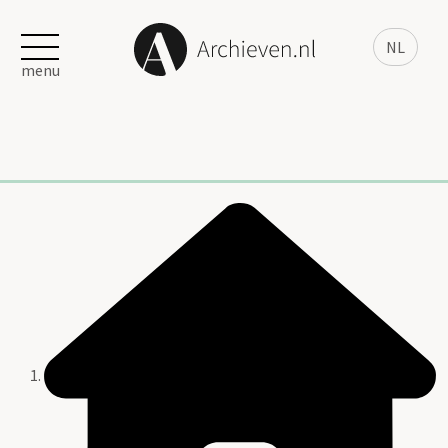
NL
menu