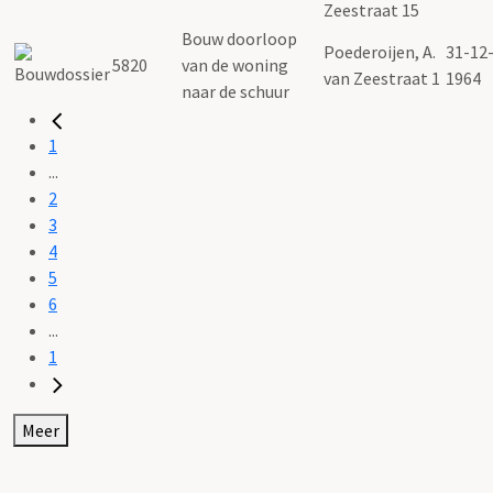
Zeestraat 15
Bouw doorloop
Poederoijen, A.
31-12
5820
van de woning
van Zeestraat 1
1964
naar de schuur
1
...
2
3
4
5
6
...
1
Meer