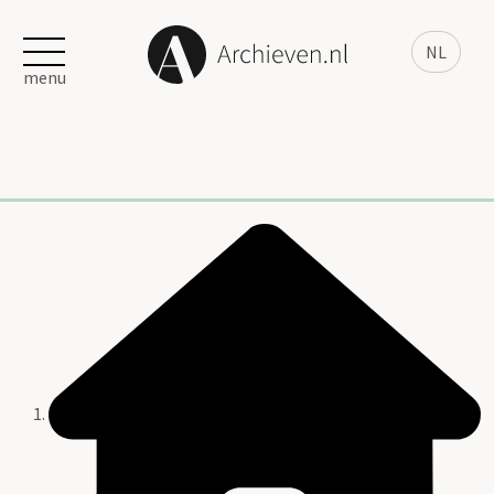
NL
menu