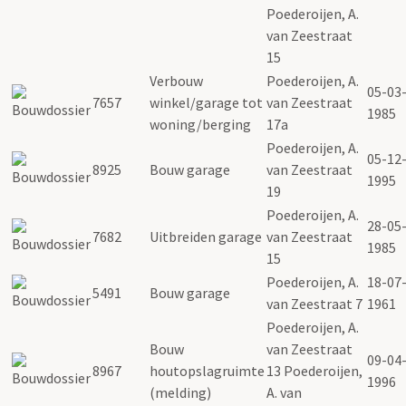
Poederoijen, A.
van Zeestraat
15
Verbouw
Poederoijen, A.
05-03
7657
winkel/garage tot
van Zeestraat
1985
woning/berging
17a
Poederoijen, A.
05-12
8925
Bouw garage
van Zeestraat
1995
19
Poederoijen, A.
28-05
7682
Uitbreiden garage
van Zeestraat
1985
15
Poederoijen, A.
18-07
5491
Bouw garage
van Zeestraat 7
1961
Poederoijen, A.
Bouw
van Zeestraat
09-04
8967
houtopslagruimte
13 Poederoijen,
1996
(melding)
A. van