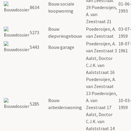
van Zeestraat
Bouw sociale
01-06
8634
19 Poederoijen,
koopwoning
1993
A. van
Zeestraat 21
Bouw
Poederoijen, A.
03-07
5273
diepvriesgebouw
van Zeestraat
1959
Poederoijen, A.
18-07
5443
Bouw garage
van Zeestraat 3
1961
Aalst, Doctor
C.J.K. van
Aalststraat 16
Poederoijen, A.
van Zeestraat
13 Poederoijen,
Bouw
A. van
10-03
5285
arbeiderswoning
Zeestraat 17
1959
Aalst, Doctor
C.J.K. van
Aalststraat 14