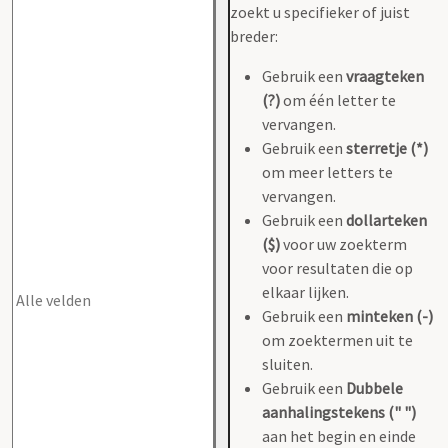
zoekt u specifieker of juist
breder:
Gebruik een
vraagteken
(?)
om één letter te
vervangen.
Gebruik een
sterretje (*)
om meer letters te
vervangen.
Gebruik een
dollarteken
($)
voor uw zoekterm
voor resultaten die op
elkaar lijken.
Gebruik een
minteken (-)
om zoektermen uit te
sluiten.
Gebruik een
Dubbele
aanhalingstekens (" ")
aan het begin en einde