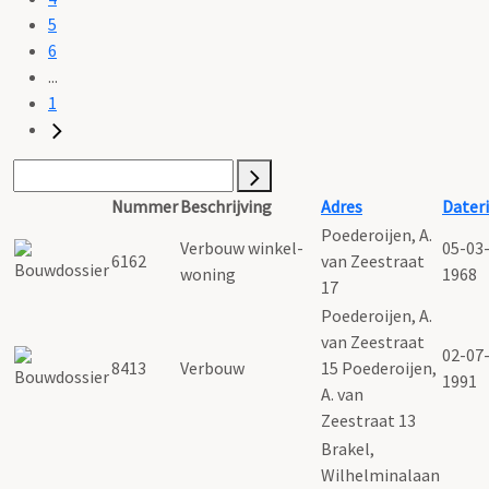
5
6
...
1
Nummer
Beschrijving
Adres
Dater
Poederoijen, A.
Verbouw winkel-
05-03
6162
van Zeestraat
woning
1968
17
Poederoijen, A.
van Zeestraat
02-07
8413
Verbouw
15 Poederoijen,
1991
A. van
Zeestraat 13
Brakel,
Wilhelminalaan