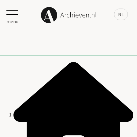
NL
menu