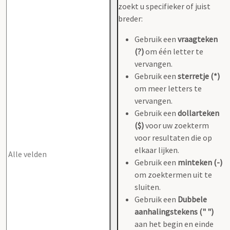
zoekt u specifieker of juist
breder:
Gebruik een
vraagteken
(?)
om één letter te
vervangen.
Gebruik een
sterretje (*)
om meer letters te
vervangen.
Gebruik een
dollarteken
($)
voor uw zoekterm
voor resultaten die op
elkaar lijken.
Gebruik een
minteken (-)
om zoektermen uit te
sluiten.
Gebruik een
Dubbele
aanhalingstekens (" ")
aan het begin en einde