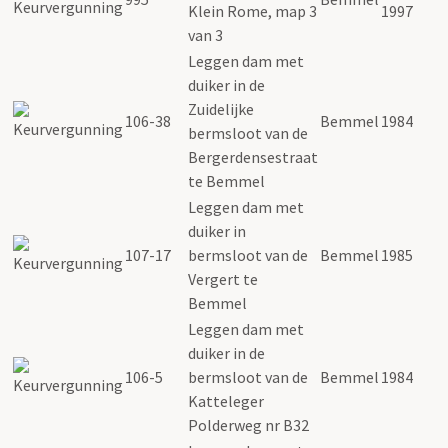
Klein Rome, map 3
1997
van 3
Leggen dam met
duiker in de
Zuidelijke
106-38
Bemmel
1984
bermsloot van de
Bergerdensestraat
te Bemmel
Leggen dam met
duiker in
107-17
bermsloot van de
Bemmel
1985
Vergert te
Bemmel
Leggen dam met
duiker in de
106-5
bermsloot van de
Bemmel
1984
Katteleger
Polderweg nr B32