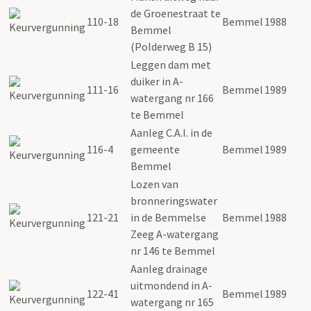
de Groenestraat te
110-18
Bemmel
1988
Bemmel
(Polderweg B 15)
Leggen dam met
duiker in A-
111-16
Bemmel
1989
watergang nr 166
te Bemmel
Aanleg C.A.I. in de
116-4
gemeente
Bemmel
1989
Bemmel
Lozen van
bronneringswater
121-21
in de Bemmelse
Bemmel
1988
Zeeg A-watergang
nr 146 te Bemmel
Aanleg drainage
uitmondend in A-
122-41
Bemmel
1989
watergang nr 165