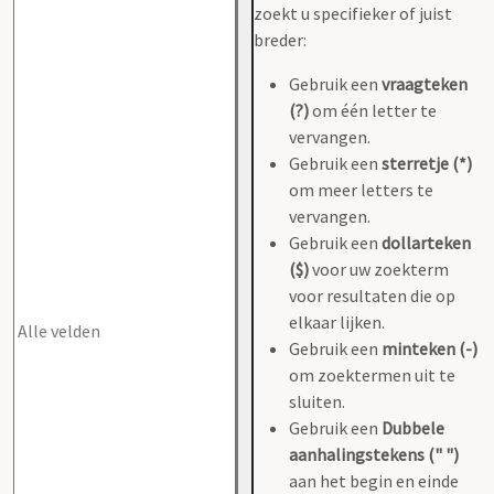
zoekt u specifieker of juist
breder:
Gebruik een
vraagteken
(?)
om één letter te
vervangen.
Gebruik een
sterretje (*)
om meer letters te
vervangen.
Gebruik een
dollarteken
($)
voor uw zoekterm
voor resultaten die op
elkaar lijken.
Gebruik een
minteken (-)
om zoektermen uit te
sluiten.
Gebruik een
Dubbele
aanhalingstekens (" ")
aan het begin en einde