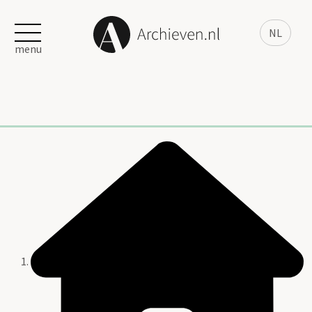
NL
menu