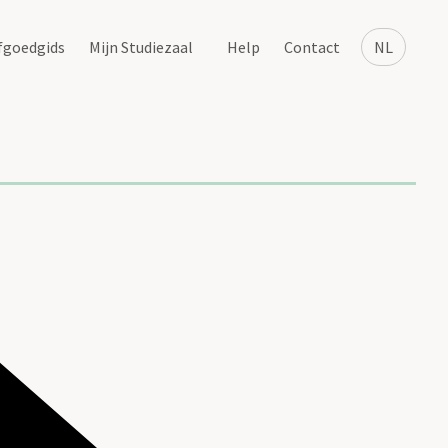
fgoedgids
Mijn Studiezaal
Help
Contact
NL