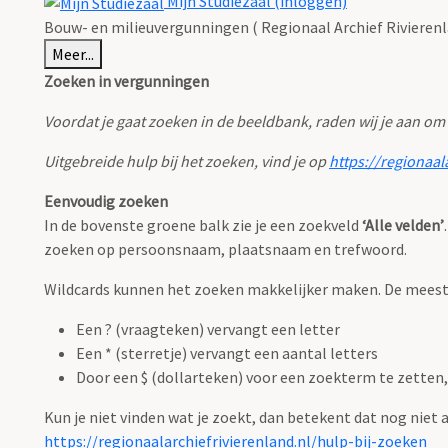
Mijn Studiezaal (inloggen)
Bouw- en milieuvergunningen ( Regionaal Archief Rivierenl
Meer...
Zoeken in vergunningen
Voordat je gaat zoeken in de beeldbank, raden wij je aan om
Uitgebreide hulp bij het zoeken, vind je op
https://regionaal
Eenvoudig zoeken
In de bovenste groene balk zie je een zoekveld
‘Alle velden’
zoeken op persoonsnaam, plaatsnaam en trefwoord.
Wildcards kunnen het zoeken makkelijker maken. De meest g
Een ? (vraagteken) vervangt een letter
Een * (sterretje) vervangt een aantal letters
Door een $ (dollarteken) voor een zoekterm te zetten, 
Kun je niet vinden wat je zoekt, dan betekent dat nog niet
https://regionaalarchiefrivierenland.nl/hulp-bij-zoeken