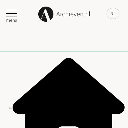
NL
menu