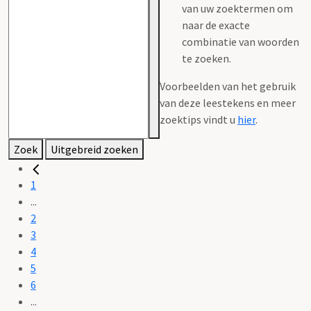
van uw zoektermen om
naar de exacte
combinatie van woorden
te zoeken.
Voorbeelden van het gebruik
van deze leestekens en meer
zoektips vindt u
hier
.
Zoek
Uitgebreid zoeken
1
...
2
3
4
5
6
...