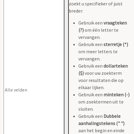
zoekt u specifieker of juist
breder:
Gebruik een
vraagteken
(?)
om één letter te
vervangen.
Gebruik een
sterretje (*)
om meer letters te
vervangen.
Gebruik een
dollarteken
($)
voor uw zoekterm
voor resultaten die op
elkaar lijken.
Gebruik een
minteken (-)
om zoektermen uit te
sluiten.
Gebruik een
Dubbele
aanhalingstekens (" ")
aan het begin en einde