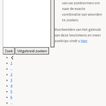
van uw zoektermen om
naar de exacte
combinatie van woorden
te zoeken.
Voorbeelden van het gebruik
van deze leestekens en meer
zoektips vindt u
hier
.
Zoek
Uitgebreid zoeken
1
...
2
3
4
5
6
...