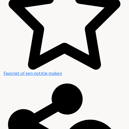
Favoriet of een notitie maken