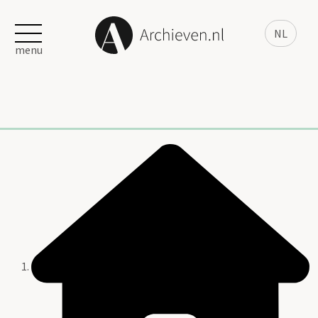
NL
menu