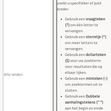
zoekt u specifieker of juist
breder:
Gebruik een
vraagteken
(?)
om één letter te
vervangen.
Gebruik een
sterretje (*)
om meer letters te
vervangen.
Gebruik een
dollarteken
($)
voor uw zoekterm
voor resultaten die op
elkaar lijken.
Gebruik een
minteken (-)
om zoektermen uit te
sluiten.
Gebruik een
Dubbele
aanhalingstekens (" ")
aan het begin en einde