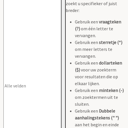
zoekt u specifieker of juist
breder:
Gebruik een
vraagteken
(?)
om één letter te
vervangen.
Gebruik een
sterretje (*)
om meer letters te
vervangen.
Gebruik een
dollarteken
($)
voor uw zoekterm
voor resultaten die op
elkaar lijken.
Gebruik een
minteken (-)
om zoektermen uit te
sluiten.
Gebruik een
Dubbele
aanhalingstekens (" ")
aan het begin en einde