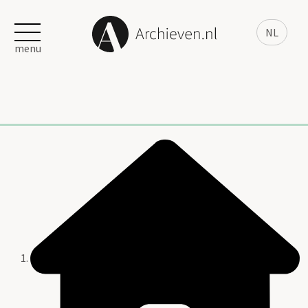
NL
menu