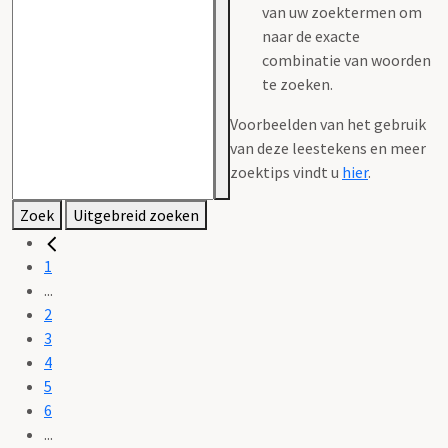
van uw zoektermen om
naar de exacte
combinatie van woorden
te zoeken.
Voorbeelden van het gebruik
van deze leestekens en meer
zoektips vindt u
hier
.
Zoek
Uitgebreid zoeken
1
...
2
3
4
5
6
...