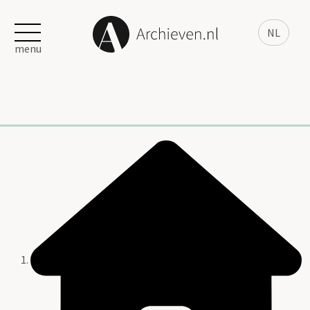
NL
menu