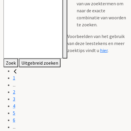
van uw zoektermen om
naar de exacte
combinatie van woorden
te zoeken.
Voorbeelden van het gebruik
van deze leestekens en meer
zoektips vindt u
hier
.
Zoek
Uitgebreid zoeken
1
...
2
3
4
5
6
...