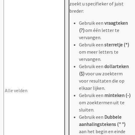
zoekt u specifieker of juist
breder:
Gebruik een
vraagteken
(?)
om één letter te
vervangen.
Gebruik een
sterretje (*)
om meer letters te
vervangen.
Gebruik een
dollarteken
($)
voor uw zoekterm
voor resultaten die op
elkaar lijken.
Gebruik een
minteken (-)
om zoektermen uit te
sluiten.
Gebruik een
Dubbele
aanhalingstekens (" ")
aan het begin en einde