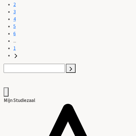
2
3
4
5
6
...
1
Mijn Studiezaal