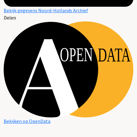
Bekijk gegevens Noord-Hollands Archief
Delen
OPEN
DATA
Bekijken op OpenData