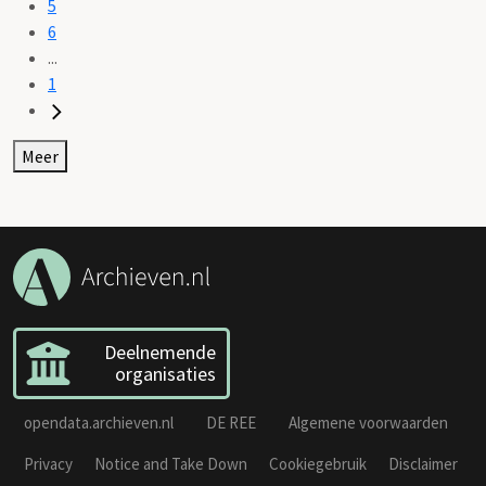
5
6
...
1
Meer
Deelnemende
organisaties
opendata.archieven.nl
DE REE
Algemene voorwaarden
Privacy
Notice and Take Down
Cookiegebruik
Disclaimer