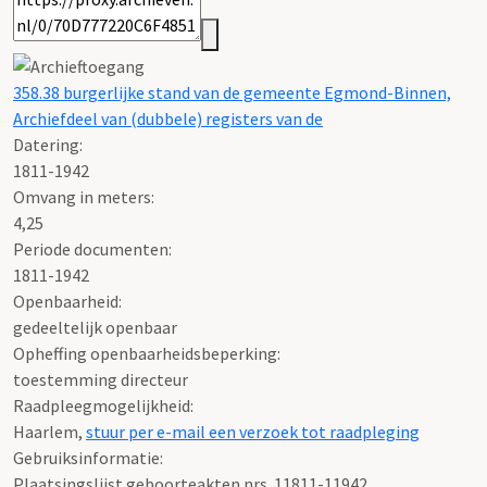
358.38 burgerlijke stand van de gemeente Egmond-Binnen,
Archiefdeel van (dubbele) registers van de
Datering
:
1811-1942
Omvang in meters
:
4,25
Periode documenten:
1811-1942
Openbaarheid
:
gedeeltelijk openbaar
Opheffing openbaarheidsbeperking:
toestemming directeur
Raadpleegmogelijkheid:
Haarlem,
stuur per e-mail een verzoek tot raadpleging
Gebruiksinformatie:
Plaatsingslijst geboorteakten nrs. 11811-11942,