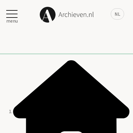
NL
menu