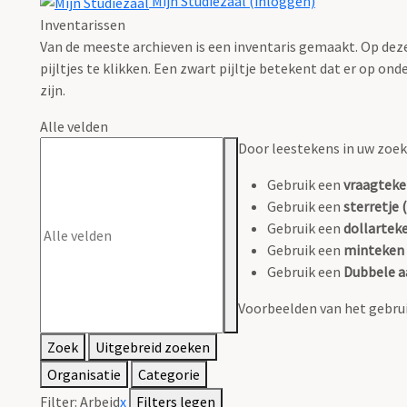
Mijn Studiezaal (inloggen)
Inventarissen
Van de meeste archieven is een inventaris gemaakt. Op deze
pijltjes te klikken. Een zwart pijltje betekent dat er op o
zijn.
Alle velden
Door leestekens in uw zoeko
Gebruik een
vraagteke
Gebruik een
sterretje (
Gebruik een
dollarteke
Gebruik een
minteken 
Gebruik een
Dubbele a
Voorbeelden van het gebrui
Zoek
Uitgebreid zoeken
Organisatie
Categorie
Filter:
Arbeid
x
Filters legen