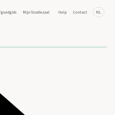
fgoedgids
Mijn Studiezaal
Help
Contact
NL