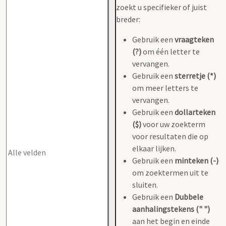
zoekt u specifieker of juist
breder:
Gebruik een
vraagteken
(?)
om één letter te
vervangen.
Gebruik een
sterretje (*)
om meer letters te
vervangen.
Gebruik een
dollarteken
($)
voor uw zoekterm
voor resultaten die op
elkaar lijken.
Gebruik een
minteken (-)
om zoektermen uit te
sluiten.
Gebruik een
Dubbele
aanhalingstekens (" ")
aan het begin en einde