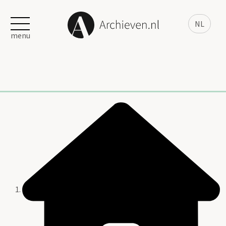
NL
menu