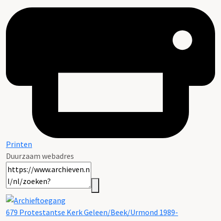
Printen
Duurzaam webadres
679 Protestantse Kerk Geleen/Beek/Urmond 1989-