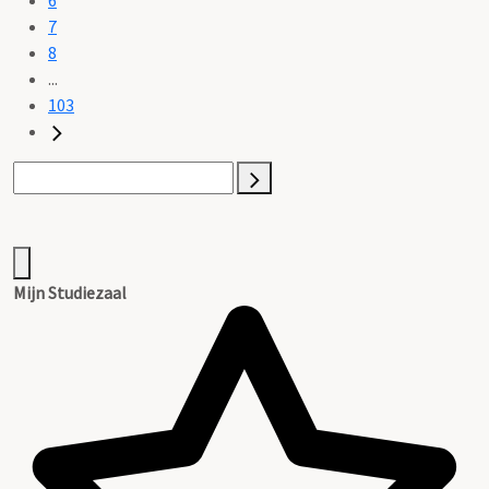
7
8
...
103
Mijn Studiezaal