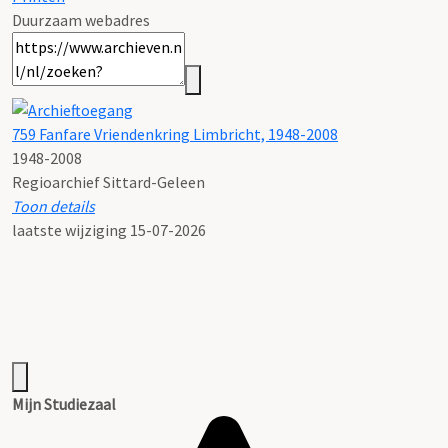
Duurzaam webadres
759 Fanfare Vriendenkring Limbricht, 1948-2008
1948-2008
Regioarchief Sittard-Geleen
Toon details
Datering
laatste wijziging 15-07-2026
:
1948-2008
Ingevoerd door:
Efrem Verleng
Omvang
:
2,5 m1
Status:
Plaatsingslijst
Mijn Studiezaal
Vindplaats:
Regioarchief Sittard-Geleen