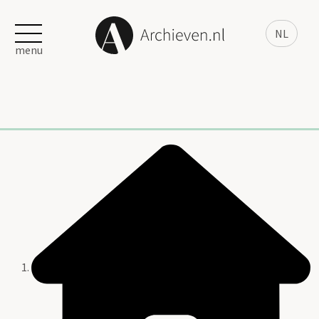
NL
menu