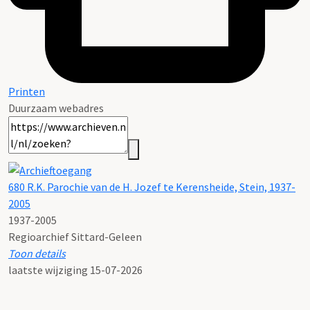
Printen
Duurzaam webadres
680 R.K. Parochie van de H. Jozef te Kerensheide, Stein, 1937-
2005
1937-2005
Regioarchief Sittard-Geleen
Toon details
Datering
laatste wijziging 15-07-2026
:
1937-2005
Omvang
: