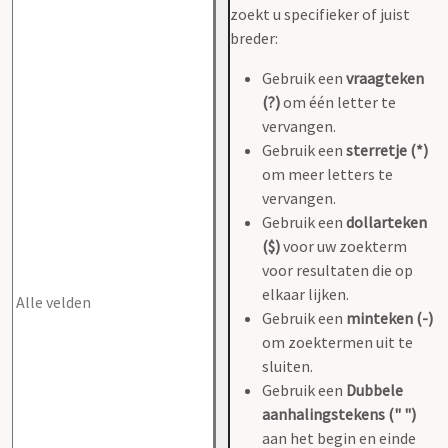
zoekt u specifieker of juist
breder:
Gebruik een
vraagteken
(?)
om één letter te
vervangen.
Gebruik een
sterretje (*)
om meer letters te
vervangen.
Gebruik een
dollarteken
($)
voor uw zoekterm
voor resultaten die op
elkaar lijken.
Gebruik een
minteken (-)
om zoektermen uit te
sluiten.
Gebruik een
Dubbele
aanhalingstekens (" ")
aan het begin en einde