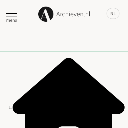
NL
menu