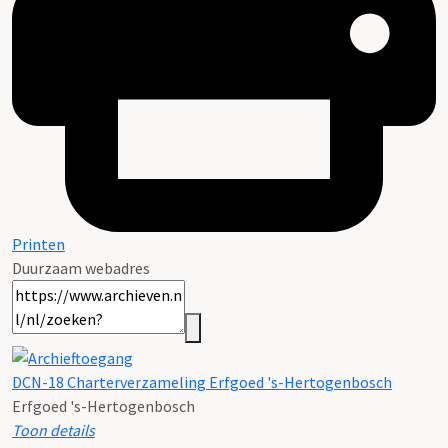
Printen
Duurzaam webadres
DCN-18 Charterverzameling Erfgoed 's-Hertogenbosch
Erfgoed 's-Hertogenbosch
Toon details