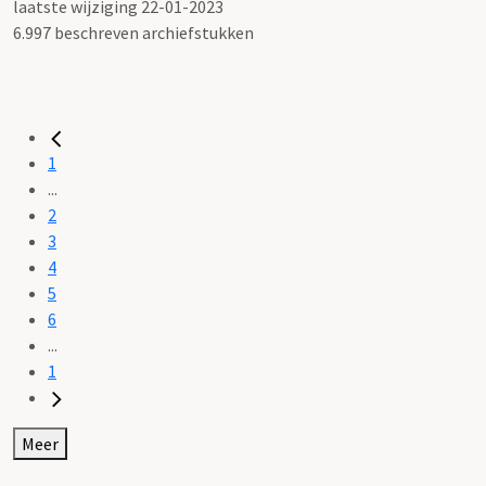
Titel:
laatste wijziging 22-01-2023
Charterverzameling Erfgoed 's-Hertogenbosch
6.997 beschreven archiefstukken
Categorie:
Zonder categorie
1
...
2
3
4
5
6
...
1
Meer