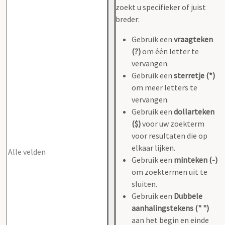
zoekt u specifieker of juist
breder:
Gebruik een
vraagteken
(?)
om één letter te
vervangen.
Gebruik een
sterretje (*)
om meer letters te
vervangen.
Gebruik een
dollarteken
($)
voor uw zoekterm
voor resultaten die op
elkaar lijken.
Gebruik een
minteken (-)
om zoektermen uit te
sluiten.
Gebruik een
Dubbele
aanhalingstekens (" ")
aan het begin en einde