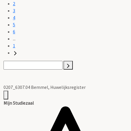
2
3
4
5
6
...
1
0207_6307.04 Bemmel, Huwelijksregister
Mijn Studiezaal