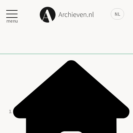
NL
menu