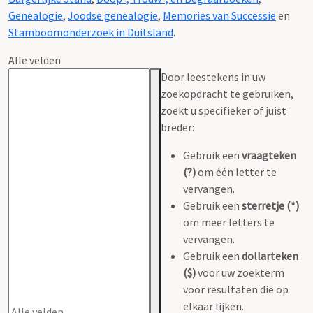
Genealogie
,
Joodse genealogie
,
Memories van Successie
en
Stamboomonderzoek in Duitsland
.
Alle velden
Door leestekens in uw
zoekopdracht te gebruiken,
zoekt u specifieker of juist
breder:
Gebruik een
vraagteken
(?)
om één letter te
vervangen.
Gebruik een
sterretje (*)
om meer letters te
vervangen.
Gebruik een
dollarteken
($)
voor uw zoekterm
voor resultaten die op
elkaar lijken.