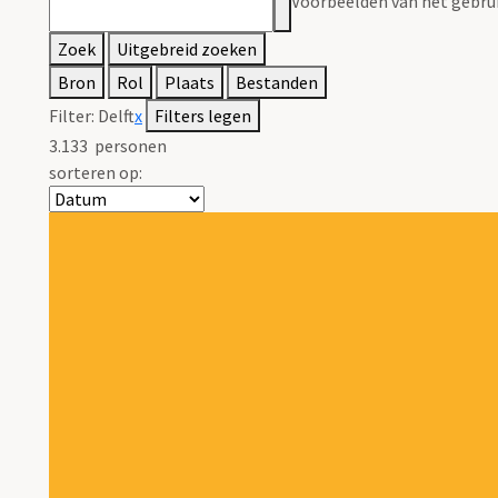
Voorbeelden van het gebrui
Zoek
Uitgebreid zoeken
Bron
Rol
Plaats
Bestanden
Filter:
Delft
x
Filters legen
3.133
personen
sorteren op: