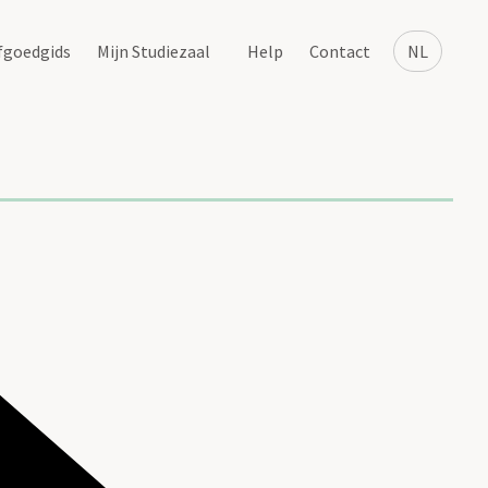
fgoedgids
Mijn Studiezaal
Help
Contact
NL