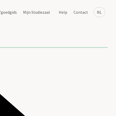
fgoedgids
Mijn Studiezaal
Help
Contact
NL