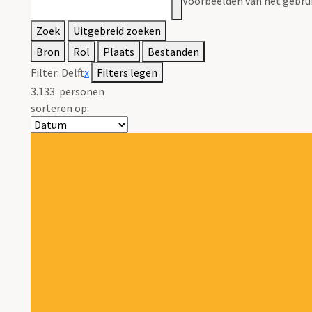
Voorbeelden van het gebrui
Zoek
Uitgebreid zoeken
Bron
Rol
Plaats
Bestanden
Filter:
Delft
x
Filters legen
3.133
personen
sorteren op: