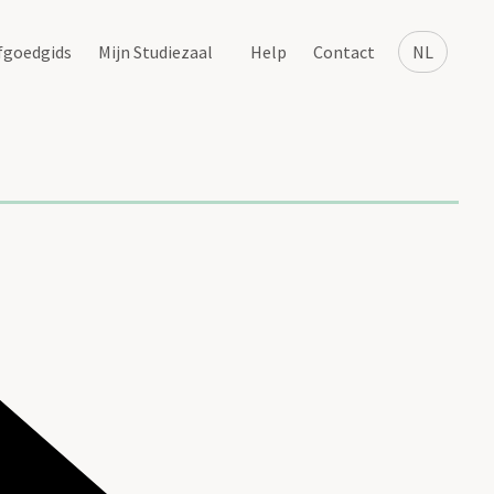
fgoedgids
Mijn Studiezaal
Help
Contact
NL