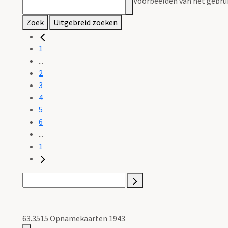
Voorbeelden van het gebrui
Zoek
Uitgebreid zoeken
1
...
2
3
4
5
6
...
1
63.3515 Opnamekaarten 1943