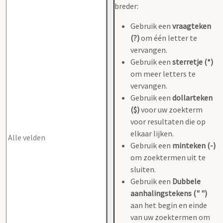
breder:
Gebruik een
vraagteken
(?)
om één letter te
vervangen.
Gebruik een
sterretje (*)
om meer letters te
vervangen.
Gebruik een
dollarteken
($)
voor uw zoekterm
voor resultaten die op
elkaar lijken.
Gebruik een
minteken (-)
om zoektermen uit te
sluiten.
Gebruik een
Dubbele
aanhalingstekens (" ")
aan het begin en einde
van uw zoektermen om