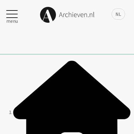
NL
menu