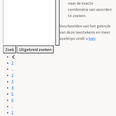
naar de exacte
combinatie van woorden
te zoeken.
Voorbeelden van het gebruik
van deze leestekens en meer
zoektips vindt u
hier
.
Zoek
Uitgebreid zoeken
1
...
2
3
4
5
6
...
1