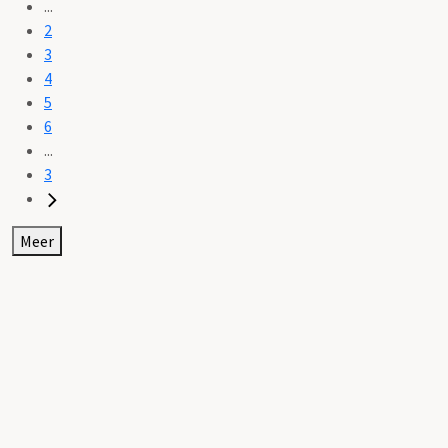
...
2
3
4
5
6
...
3
Meer