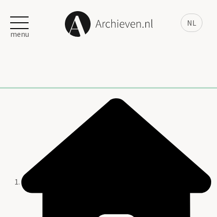
NL
menu