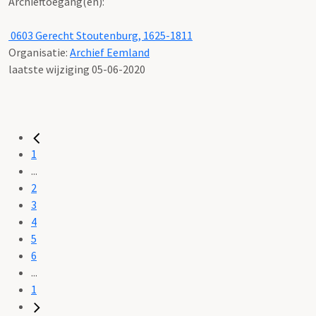
Archieftoegang(en):
0603 Gerecht Stoutenburg, 1625-1811
Organisatie:
Archief Eemland
laatste wijziging 05-06-2020
1
...
2
3
4
5
6
...
1