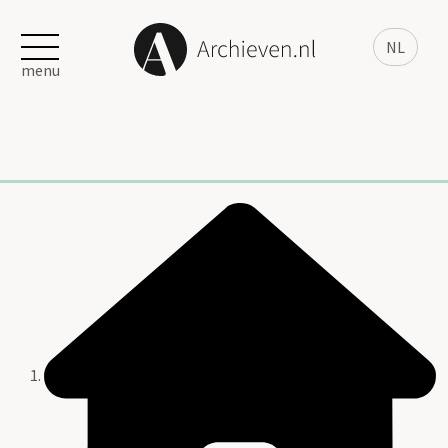
NL
menu