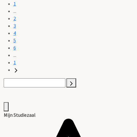
1
...
2
3
4
5
6
...
1
Mijn Studiezaal