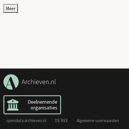
Meer
Deelnemende
organisaties
opendata.archieven.nl
DE REE
Algemene voorwaarden