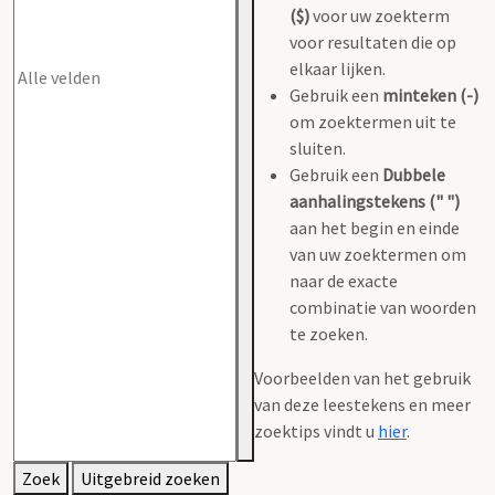
($)
voor uw zoekterm
voor resultaten die op
elkaar lijken.
Gebruik een
minteken (-)
om zoektermen uit te
sluiten.
Gebruik een
Dubbele
aanhalingstekens (" ")
aan het begin en einde
van uw zoektermen om
naar de exacte
combinatie van woorden
te zoeken.
Voorbeelden van het gebruik
van deze leestekens en meer
zoektips vindt u
hier
.
Zoek
Uitgebreid zoeken