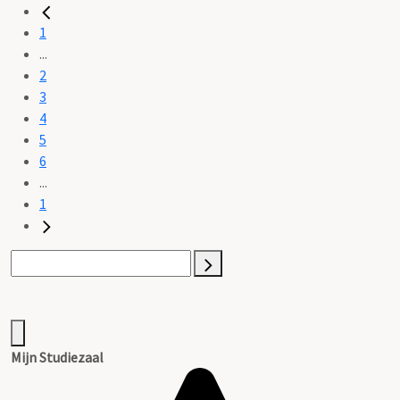
1
...
2
3
4
5
6
...
1
Mijn Studiezaal