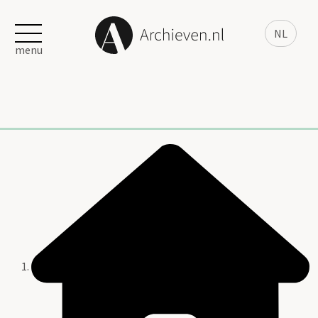
NL
menu