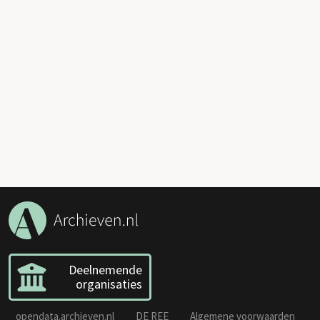
Deelnemende
organisaties
opendata.archieven.nl
DE REE
Algemene voorwaarden