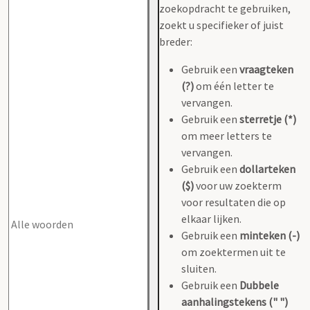
zoekopdracht te gebruiken,
zoekt u specifieker of juist
breder:
Gebruik een
vraagteken
(?)
om één letter te
vervangen.
Gebruik een
sterretje (*)
om meer letters te
vervangen.
Gebruik een
dollarteken
($)
voor uw zoekterm
voor resultaten die op
elkaar lijken.
Gebruik een
minteken (-)
om zoektermen uit te
sluiten.
Gebruik een
Dubbele
aanhalingstekens (" ")