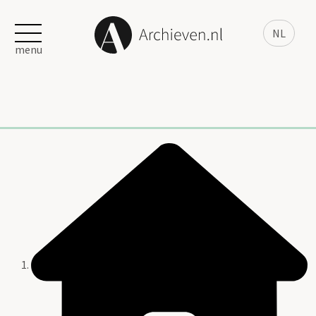
NL
menu