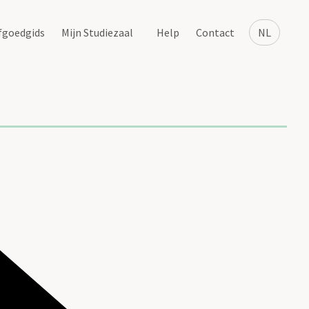
fgoedgids
Mijn Studiezaal
Help
Contact
NL