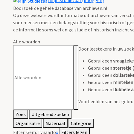
Mijn Studiezaal (inloggen)
Doorzoek de gehele database van archieven.nl
Op deze website wordt informatie uit archieven van verschi
voor mensen met een belangstelling voor historisch of gen
de informatie soms wel enige studie of historisch inzicht ve
Alle woorden
Door leestekens in uw zoeko
Gebruik een
vraagteke
Gebruik een
sterretje (
Gebruik een
dollarteke
Gebruik een
minteken 
Gebruik een
Dubbele a
Voorbeelden van het gebrui
Zoek
Uitgebreid zoeken
Organisatie
Materiaal
Categorie
Filter:
Gem. Tynaarlo
x
Filters legen